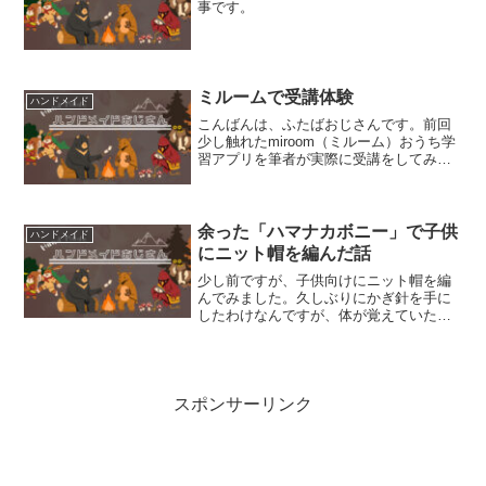
事です。
ミルームで受講体験
ハンドメイド
こんばんは、ふたばおじさんです。前回
少し触れたmiroom（ミルーム）おうち学
習アプリを筆者が実際に受講をしてみま
した。費用がかかりますし、どのような
内容なのか気になる方もいらっしゃると
思いますので、受講した感想、YouTube
と比べてどう...
余った「ハマナカボニー」で子供
ハンドメイド
にニット帽を編んだ話
少し前ですが、子供向けにニット帽を編
んでみました。久しぶりにかぎ針を手に
したわけなんですが、体が覚えていたこ
ともあり、なんとか完成です。集中モー
ドに入るまでが長いんです。スロースタ
ーターというのでしょうか。本当に集中
すると夢中になって編むこ...
スポンサーリンク