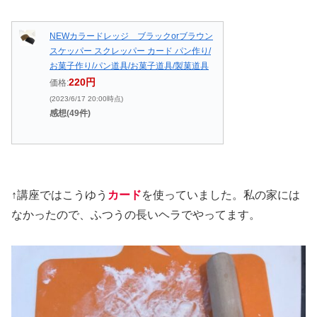
NEWカラードレッジ ブラックorブラウン
スケッパー スクレッパー カード パン作り/
お菓子作り/パン道具/お菓子道具/製菓道具
220円
価格:
(2023/6/17 20:00時点)
感想(49件)
↑講座ではこうゆう
カード
を使っていました。私の家には
なかったので、ふつうの長いヘラでやってます。