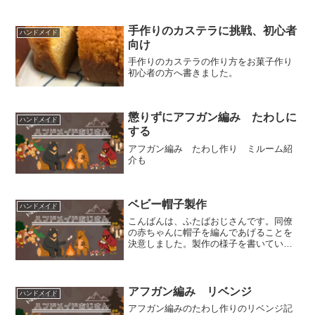
手作りのカステラに挑戦、初心者
ハンドメイド
向け
手作りのカステラの作り方をお菓子作り
初心者の方へ書きました。
懲りずにアフガン編み たわしに
ハンドメイド
する
アフガン編み たわし作り ミルーム紹
介も
ベビー帽子製作
ハンドメイド
こんばんは、ふたばおじさんです。同僚
の赤ちゃんに帽子を編んであげることを
決意しました。製作の様子を書いていき
ます。毛糸はこれ！セリアさんのニュー
コットンベビーって毛糸を使用すること
にしました。4号針とか初やしうまく編め
るかなぁ・・そして編み...
アフガン編み リベンジ
ハンドメイド
アフガン編みのたわし作りのリベンジ記