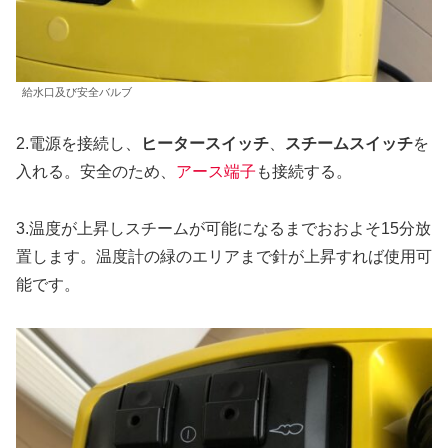
給水口及び安全バルブ
2.電源を接続し、
ヒータースイッチ
、
スチームスイッチ
を
入れる。安全のため、
アース端子
も接続する。
3.温度が上昇しスチームが可能になるまでおおよそ15分放
置します。温度計の緑のエリアまで針が上昇すれば使用可
能です。